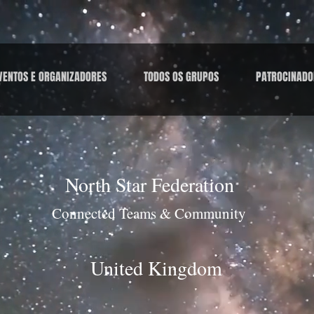
VENTOS E ORGANIZADORES
TODOS OS GRUPOS
PATROCINADO
North Star Federation
Connected Teams & Community
United Kingdom