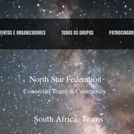
VENTOS E ORGANIZADORES
TODOS OS GRUPOS
PATROCINADO
North Star Federation
Connected Teams & Community
South Africa Teams