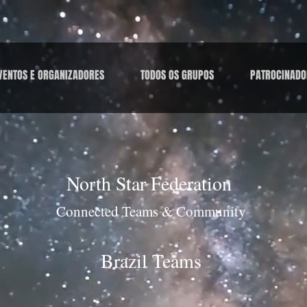
VENTOS E ORGANIZADORES
TODOS OS GRUPOS
PATROCINADO
North Star Federation
Connected Teams & Community
Brazil Teams