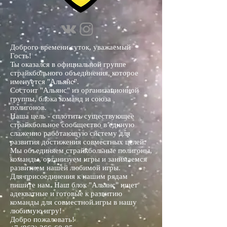
Доброго времени суток, уважаемый
Гость!
Ты оказался в официальной группе
страйкбольного объединения, которое
именуется "Альянс".
Состоит "Альянс" из организационной
группы, блока команд и союза
полигонов.
Наша цель - сплотить существующее
страйкбольное сообщество в единую
слаженно работающую систему для
развития достижения совместных целей.
Мы объединяем страйкбольные полигоны,
команды, организуем игры и занимаемся
развитием нашей любимой игры.
Для присоединения к нашим рядам
пишите нам. Наш блок "Альянс" ищет
адекватные и готовые к развитию
команды для совместной игры в нашу
любимую игру!
Добро пожаловать!